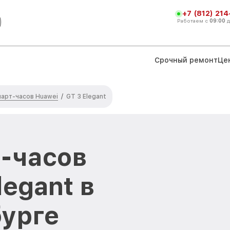
+7 (812) 21
Работаем с
09:00
Срочный ремонт
Це
арт-часов Huawei
/
GT 3 Elegant
-часов
legant в
урге