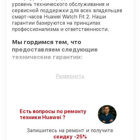
уровень технического обслуживания и
сервисной поддержки для всех владельцев
смарт-часов Huawei Watch Fit 2. Наши
гарантии базируются на принципах
профессионализма и ответственности.
Мы гордимся тем, что
предоставляем следующие
технические гарантии:
Оригинальные детали
– только
Развернуть
подлинные комплектующие.
Квалифицированные специалисты
–
мастера проходят строгий отбор и
регулярное обучение.
Соблюдение сроков восстановления
–
Есть вопросы по ремонту
гарантируем завершение работ без
техники Huawei ?
задержек.
Подтвержденная гарантия
– все
Запишитесь на ремонт и получите
работы по сервису проводятся с
скидку -25%
официальной гарантией.