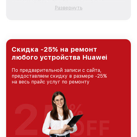
качественный и доступный ремонт для
Развернуть
каждого пользователя продукции Huawei, вне
зависимости от сложности поломки. Мы
стремимся к тому, чтобы каждый клиент был
удовлетворен скоростью и качеством
предоставляемых услуг. Наша цель — стать
лучшим сервисным центром Huawei в городе
Санкт-Петербурге, постоянно повышая
Скидка -25% на ремонт
уровень доверия и лояльности наших
любого устройства Huawei
клиентов.
По предварительной записи с сайта,
предоставляем скидку в размере -25%
на весь прайс услуг по ремонту
25
%
OFF