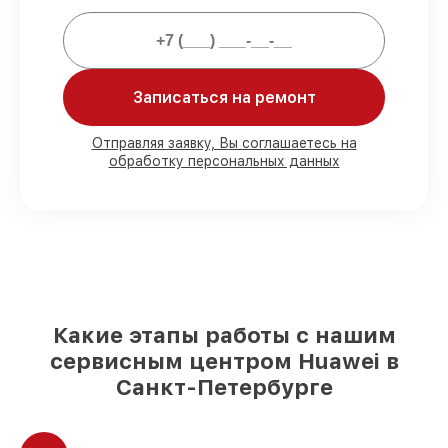
Мы гарантируем:
Записаться на ремонт
80%
работ с возможностью
присутствовать
90%
комплектующих для смарт-часов на
Отправляя заявку, Вы соглашаетесь на
обработку персональных данных
складе или быстро поставляются
Качественные реплики и
оригинальные детали по вашему
выбору
– для любого бюджета
85%
работ в течение пары часов, при
немедленном начале работ
Какие этапы работы с нашим
сервисным центром Huawei в
Санкт-Петербурге