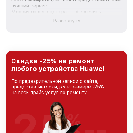
лучший сервис.
Миссия нашего центра — обеспечить
качественный и доступный ремонт для
Развернуть
каждого пользователя продукции Huawei, вне
зависимости от сложности поломки. Мы
стремимся к тому, чтобы каждый клиент был
удовлетворен скоростью и качеством
предоставляемых услуг. Наша цель — стать
лучшим сервисным центром Huawei в городе
Санкт-Петербурге, постоянно повышая
Скидка -25% на ремонт
уровень доверия и лояльности наших
любого устройства Huawei
клиентов.
По предварительной записи с сайта,
предоставляем скидку в размере -25%
на весь прайс услуг по ремонту
25
%