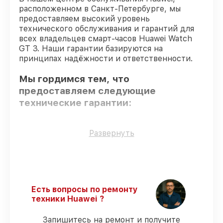
расположенном в Санкт-Петербурге, мы
предоставляем высокий уровень
технического обслуживания и гарантий для
всех владельцев смарт-часов Huawei Watch
GT 3. Наши гарантии базируются на
принципах надёжности и ответственности.
Мы гордимся тем, что
предоставляем следующие
технические гарантии:
Оригинальные детали
– гарантируем
Развернуть
использование фирменных запчастей для
сервиса.
Опытные мастера
– все работники
проходят обязательное обучение и
ежегодную аттестацию, что
Есть вопросы по ремонту
подтверждает их уровень мастерства.
техники Huawei ?
Точное соблюдение сроков
–
обслуживание смарт-часов Watch GT 3
Запишитесь на ремонт и получите
выполняется строго в оговоренные