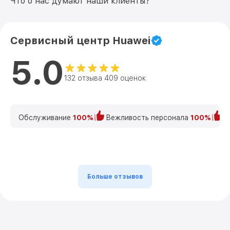
Что о нас думают наши клиенты?
Сервисный центр Huawei
5.0
132 отзыва 409 оценок
Обслуживание
100%
Вежливость персонала
100%
К
Больше отзывов