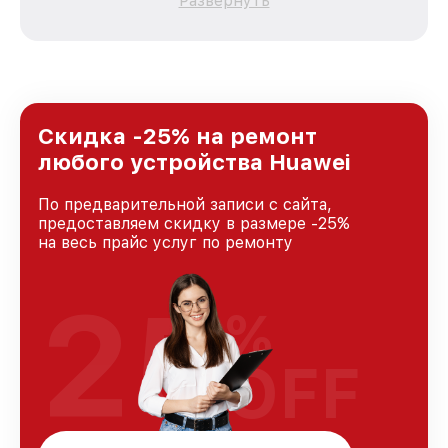
Развернуть
каждого пользователя продукции Huawei, вне
зависимости от сложности поломки. Мы
стремимся к тому, чтобы каждый клиент был
удовлетворен скоростью и качеством
предоставляемых услуг. Наша цель — стать
лучшим сервисным центром Huawei в городе
Санкт-Петербурге, постоянно повышая
Скидка -25% на ремонт
уровень доверия и лояльности наших
любого устройства Huawei
клиентов.
По предварительной записи с сайта,
предоставляем скидку в размере -25%
на весь прайс услуг по ремонту
25
%
OFF