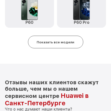
Замена стекла Mate 50 Huawei
от 890₽
Замена датчика приближения Mate 50
от 590₽
Huawei
P60
P60 Pro
Замена антенны Mate 50 Huawei
от 490₽
Замена вибромотора Mate 50 Huawei
от 490₽
Показать все модели
Замена голосового динамика Mate 50
от 490₽
Huawei
Чистка динамика, микрофонов от пыли
от 1790₽
(с разбором) Mate 50 Huawei
Отзывы наших клиентов скажут
больше, чем мы о нашем
Huawei в
сервисном центре
Санкт-Петербурге
Что о нас думают наши клиенты?