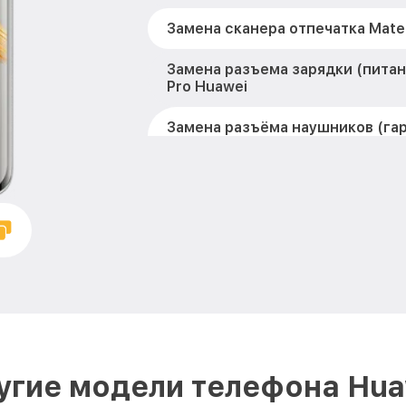
Замена сканера отпечатка Mate
Замена разъема зарядки (питан
Pro Huawei
Замена разъёма наушников (га
50 Pro Huawei
Замена элемента Mate 50 Pro H
Замена NFC антенны Mate 50 Pr
Замена кнопок громкости Mate 
Защита гидрогелевой пленкой M
Huawei
Замена основной камеры Mate 5
угие модели телефона Hua