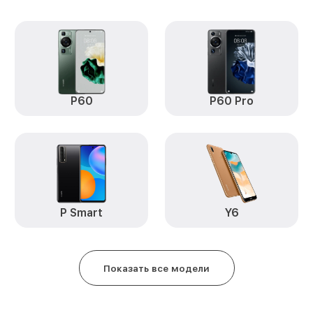
Замена микрофона Mate 50 Pro 
Замена экрана Mate 50 Pro Hua
Замена аккумулятора Mate 50 P
Замена задней крышки Mate 50 
P60
P60 Pro
Обновление ПО Mate 50 Pro Hu
Замена стекла Mate 50 Pro Hua
Замена датчика приближения M
Huawei
P Smart
Y6
Замена антенны Mate 50 Pro Hu
Замена вибромотора Mate 50 Pr
Показать все модели
Замена голосового динамика Ma
Huawei