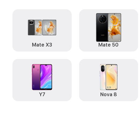
Mate X3
Mate 50
Y7
Nova 8