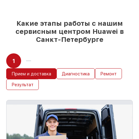
выбору
– под любые финансовые
возможности
85%
работ за 1–2 часа, при немедленном
начале работ
Какие этапы работы с нашим
сервисным центром Huawei в
Санкт-Петербурге
1
Прием и доставка
Диагностика
Ремонт
Результат