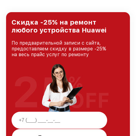
удовлетворен скоростью и качеством
предоставляемых услуг. Наша цель — стать
лучшим сервисным центром Huawei в городе
Санкт-Петербурге, постоянно повышая
Скидка -25% на ремонт
уровень доверия и лояльности наших
любого устройства Huawei
клиентов.
По предварительной записи с сайта,
предоставляем скидку в размере -25%
на весь прайс услуг по ремонту
25
%
OFF