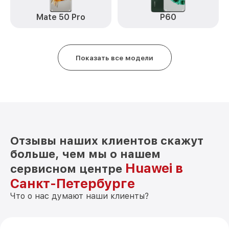
Mate 50 Pro
P60
Замена датчика приближения P50
от 590₽
Pocket Huawei
Замена антенны P50 Pocket Huawei
от 490₽
Показать все модели
Замена вибромотора P50 Pocket Huawei
от 490₽
Замена голосового динамика P50
от 490₽
Pocket Huawei
Чистка динамика, микрофонов от пыли
от 1790₽
(с разбором) P50 Pocket Huawei
Отзывы наших клиентов скажут
больше, чем мы о нашем
Huawei в
сервисном центре
Санкт-Петербурге
Что о нас думают наши клиенты?