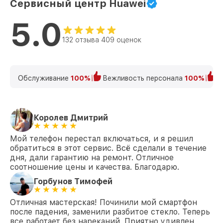
Сервисный центр Huawei
5.0
132 отзыва 409 оценок
Обслуживание
100%
Вежливость персонала
100%
К
Королев Дмитрий
Мой телефон перестал включаться, и я решил
обратиться в этот сервис. Всё сделали в течение
дня, дали гарантию на ремонт. Отличное
соотношение цены и качества. Благодарю.
Горбунов Тимофей
Отличная мастерская! Починили мой смартфон
после падения, заменили разбитое стекло. Теперь
все работает без нареканий. Приятно удивлен