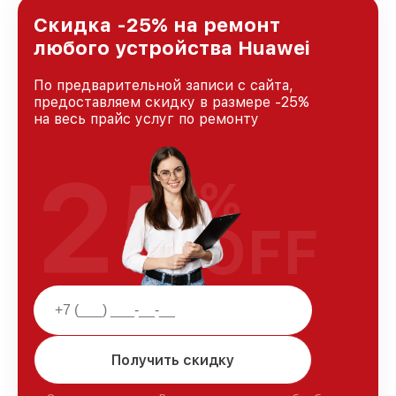
лучшим сервисным центром Huawei в городе
Санкт-Петербурге, постоянно повышая
Скидка -25% на ремонт
уровень доверия и лояльности наших
любого устройства Huawei
клиентов.
По предварительной записи с сайта,
предоставляем скидку в размере -25%
на весь прайс услуг по ремонту
25
%
OFF
Получить скидку