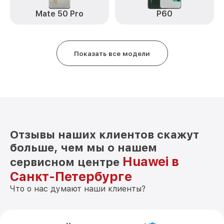
Замена вибромотора Y8P Huawei
от 490₽
Mate 50 Pro
P60
Замена голосового динамика Y8P
от 490₽
Huawei
Показать все модели
Чистка динамика, микрофонов от пыли
от 1790₽
(с разбором) Y8P Huawei
Отзывы наших клиентов скажут
больше, чем мы о нашем
Huawei в
сервисном центре
Санкт-Петербурге
Что о нас думают наши клиенты?