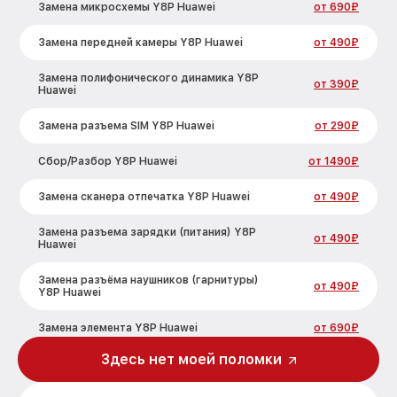
Замена микросхемы Y8P Huawei
от 690₽
Замена передней камеры Y8P Huawei
от 490₽
Замена полифонического динамика Y8P
от 390₽
Huawei
Замена разъема SIM Y8P Huawei
от 290₽
Сбор/Разбор Y8P Huawei
от 1490₽
Замена сканера отпечатка Y8P Huawei
от 490₽
Замена разъема зарядки (питания) Y8P
от 490₽
Huawei
Замена разъёма наушников (гарнитуры)
от 490₽
Y8P Huawei
Замена элемента Y8P Huawei
от 690₽
Здесь нет моей поломки
Замена NFC антенны Y8P Huawei
от 1190₽