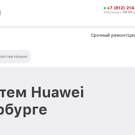
+7 (812) 21
Работаем с
09:00
Срочный ремонт
Це
 систем Huawei
стем Huawei
рбурге